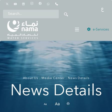
1442
e-Services
About Us
Media Center
News Details
News Details