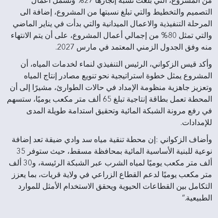
من المشروع، التي بلغت نسبة إنجازها 27% وتشمل أعمال
التصميم والتخطيط والتي تبلغ نسبتها من المشروع، إضافة الى
المرحلة التنفيذية والاعمال الميدانية والتي بدأت في يناير الماضي
والتي تمثل 80% من إجمالي أعمال المشروع، على أن يتم الانتهاء
منه وفق الجدول الزمني المعتمد في مارس 2027.
وأكد قيس الزكواني، الرئيس التنفيذي لنماء لخدمات المياه، أن
المشروع يمثل خطوة استراتيجية نحو تنويع مصادر إنتاج المياه
وتعزيز جاهزية منظومة الإمداد في حالات الطوارئ، مشيرًا إلى أن
المحطة تعمل بطاقة إنتاجية تبلغ 65 ألف متر مكعب يوميًا، ستسهم
في رفع مرونة الشبكة المائية وتحقيق استدامة طويلة المدى
للإمدادات.
وأضاف الزكواني :إن محطة تنقية مياه سد وادي ضيقة تعد إضافة
نوعية للبنية الأساسية المائية بمحافظة مسقط، حيث ستوفر 35
ألف متر مكعب يوميًا لمياه الشرب عبر الشبكة الرئيسة، و30 ألف
متر مكعب يوميًا لدعم القطاع الزراعي في ولاية قريات، بما يعزز
التكامل بين القطاعات الحيوية ويحقق الاستخدام الأمثل للموارد
الطبيعية.”