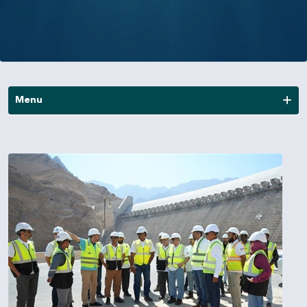
Menu
News
Publications
Annual Reports
Financial Reports
Other Reports