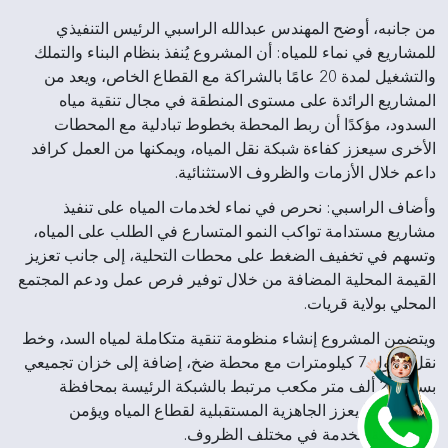
من جانبه، أوضح المهندس عبدالله الراسبي الرئيس التنفيذي
للمشاريع في نماء للمياه: أن المشروع يُنفذ بنظام البناء والتملك
والتشغيل لمدة 20 عامًا بالشراكة مع القطاع الخاص، ويعد من
المشاريع الرائدة على مستوى المنطقة في مجال تنقية مياه
السدود، مؤكدًا أن ربط المحطة بخطوط تبادلية مع المحطات
الأخرى سيعزز كفاءة شبكة نقل المياه، ويمكنها من العمل كرافد
داعم خلال الأزمات والظروف الاستثنائية.
وأضاف الراسبي: نحرص في نماء لخدمات المياه على تنفيذ
مشاريع مستدامة تواكب النمو المتسارع في الطلب على المياه،
وتسهم في تخفيف الضغط على محطات التحلية، إلى جانب تعزيز
القيمة المحلية المضافة من خلال توفير فرص عمل ودعم المجتمع
المحلي بولاية قريات.
ويتضمن المشروع إنشاء منظومة تنقية متكاملة لمياه السد، وخط
نقل بطول 7 كيلومترات مع محطة ضخ، إضافة إلى خزان تجميعي
بسعة 20 ألف متر مكعب مرتبط بالشبكة الرئيسة بمحافظة
مسقط، بما يعزز الجاهزية المستقبلية لقطاع المياه ويؤمن
استمرارية الخدمة في مختلف الظروف.