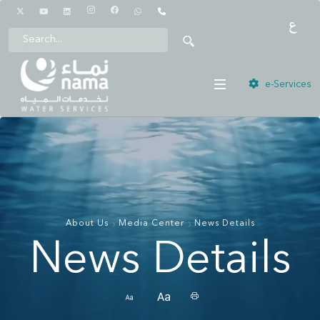
1442
e-Services
About Us
Media Center
News Details
News Details