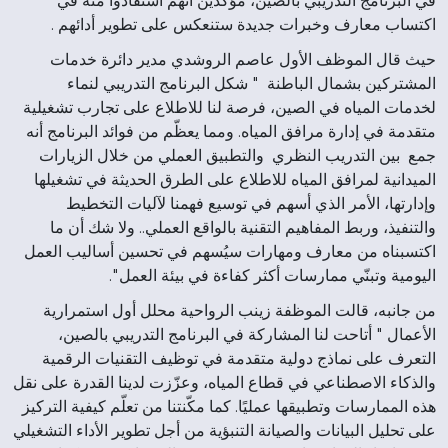
في البرنامج التدريبي بالصين، مؤكدين أنهم استفادوا منه في
اكتساب معارف وخبرات جديدة ستنعكس على تطوير أدائهم .
حيث قال الموظف الأول عاصم الروشدي مدير دائرة خدمات
المشتركين بشمال الباطنة " شكل البرنامج التدريبي لنماء
لخدمات المياه في الصين، فرصة لنا للاطلاع على تجارب تشغيلية
متقدمة في إدارة مرافق المياه. ومما يعظّم من فوائد البرنامج أنه
جمع بين التدريب النظري والتطبيق العملي من خلال الزيارات
الميدانية لمرافق المياه للاطلاع على الطرق الحديثة في تشغيلها
وإدارتها، الأمر الذي أسهم في توسيع فهمنا لآليات التخطيط
والتنفيذ، وربط المفاهيم التقنية بالواقع العملي.. ولا شك أن ما
اكتسبناه من معارف ومهارات سيُسهم في تحسين أساليب العمل
اليومية وتبنّي ممارسات أكثر كفاءة في بيئة العمل".
من جانبه، قالت الموظفة زينب الرواحية محلل أول استمرارية
الأعمال " أتاحت لنا المشاركة في البرنامج التدريبي بالصين،
التعرف على نماذج دولية متقدمة في توظيف التقنيات الرقمية
والذكاء الاصطناعي في قطاع المياه، وعزّزت لدينا القدرة على نقل
هذه الممارسات وتطبيقها عمليًا. كما مكّنتنا من تعلّم كيفية التركيز
على تحليل البيانات والصيانة التنبؤية من أجل تطوير الأداء التشغيلي