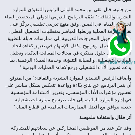
من جانبه، قال تقي بن محمد اللواتي الرئيس التنفيذي للموارد
البشرية والثقافة:" صُمّم البرنامج التدريبي الدولي المتخصص لنماء
لخدمات المياه في الصين، وفق منهج تدريبي تطبيقي يركّز على
نقل المعرفة العملية وربطها المباشر بمتطلبات التشغيل الفعلي،
بما يضمن تحويل المخرجات التدريبية إلى ممارسات قابلة للتطبيق
في مواقع العمل. وهو نهج يكفل الإسهام في تعزيز كفاءة اتخاذ
القرار، وتبنّي حلول مبتكرة في مجالات المعالجة الذكية، وتحليل
البيانات التشغيلية، والصيانة التنبؤية، وخدمة العملاء الرقمية، بما
Hi, I am Nada - Ready to
يدعم تطوير الأداء التشغيلي ورفع كفاءة العمليات اليومية."
وأضاف الرئيس التنفيذي للموارد البشرية والثقافة:" من المتوقع
أن يثمر البرنامج عن نتائج بنّاءة وواعدة تنعكس بشكل مباشر على
تحسين مؤشرات الأداء المؤسسي، وتعزيز الاستدامة المؤسسية
في إدارة الموارد المائية، إلى جانب ترسيخ ممارسات تشغيلية
حديثة تتوافق مع أفضل الممارسات العالمية في قطاع المياه."
أثر فعّال واستفادة ملموسة
وقد عبّر عدد من الموظفين المشاركين عن سعادتهم للمشاركة