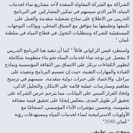
الشراكة مع الشركة المقاولة المنفذة لأحد مشاريع نماء لخدمات
المياه، الأمر الذي سيسهم في تمكين المشاركين في البرنامج
التدريبي من الاطلاع على نماذج تشغيلية متقدمة والعمل على
تكييفها وتطبيقها بما يتوافق مع السياق المحلي، ويواكب التوجهات
المستقبلية للشركة ومتطلبات التحول في قطاع المياه في سلطنة
عُمان ".
واستطرد قيس الزكواني قائلاً:" كما أن تنفيذ هذا البرنامج التدريبي
لا ينفصل عن توجه نماء لخدمات المياه نحو بناء منظومة متكاملة
لتطوير الكفاءات ترتكز على الاتساق بين الثقافة المؤسسية ونماذج
القيادة والمهارات التقنية، حيث إن تصميم البرنامج وتنفيذه على
مراحل، والاعتماد على خبرات دولية متقدمة، سيسهم في ترسيخ
مفاهيم وممارسات عملية قائمة على الابتكار، والتحليل الذكي،
واتخاذ القرار المبني على البيانات، مما يترجم حرص الشركة على
تحقيق أثر طويل المدى، ينعكس إيجابا على تحقيق قيمة مضافة
ملموسة، وتحسين مؤشرات الأداء المؤسسي، انسجامًا مع
الأولويات الاستراتيجية لنماء لخدمات المياه ومستهدفات رؤية
"عُمان 2040".
منهج تدريبي تطبيقي