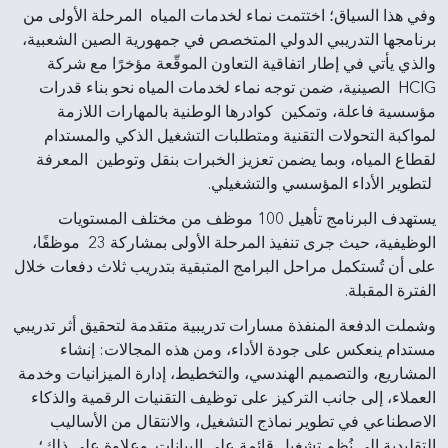
وفي هذا السياق؛ اختتمت نماء لخدمات المياه المرحلة الأولى من
برنامجها التدريبي الدولي المتخصص في جمهورية الصين الشعبية،
والذي يأتي في إطار اتفاقية التعاون الموقّعة مؤخرًا مع شركة
HCIG الصينية، ضمن توجه نماء لخدمات المياه نحو بناء قدرات
مؤسسية فاعلة، وتمكين كوادرها الوطنية بالمهارات اللازمة
لمواكبة التحولات التقنية ومتطلبات التشغيل الذكي والمستدام
لقطاع المياه، وبما يضمن تعزيز الخبرات بنقل وتوطين المعرفة
لتطوير الأداء المؤسسي والتشغيلي.
يستهدف البرنامج تأهيل 100 موظف من مختلف المستويات
الوظيفية، حيث جرى تنفيذ المرحلة الأولى بمشاركة 23 موظفًا،
على أن تُستكمل مراحل البرامج المتبقية بتدريب ثلاث دفعات خلال
الفترة المقبلة.
وشملت الدفعة المنفذة مسارات تدريبية متقدمة لتحقيق أثر تدريبي
مستدام ينعكس على جودة الأداء، ومن هذه المجالات: إنشاء
المشاريع، والتصميم الهندسي، والتخطيط، إدارة الميزانيات وخدمة
العملاء، إلى جانب التركيز على توظيف التقنيات الرقمية والذكاء
الاصطناعي في تطوير نماذج التشغيل، والانتقال من الأساليب
التقليدية إلى نُظم تشغيل قائمة على البيانات. وعلاوة على ذلك؛