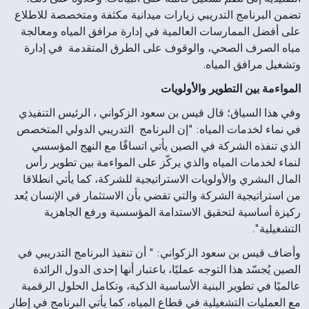
تضمن البرنامج التدريبي زيارات ميدانية مكثفة ومتخصصة للاطلاع
على أفضل الممارسات العالمية في إدارة مرافق المياه ومعالجة
مياه الصرف الصحي، والوقوف على الطرق المتقدمة في إدارة
وتشغيل مرافق المياه.
المواءمة بين التطوير والأولويات
وفي هذا السياق؛ قال قيس بن سعود الزكواني ، الرئيس التنفيذي
في نماء لخدمات المياه: "إن البرنامج التدريبي الدولي المتخصص
الذي تنفذه الشركة في الصين يأتي اتساقًا مع النهج المؤسسي
لنماء لخدمات المياه والذي يركّز على المواءمة بين تطوير رأس
المال البشري والأولويات الاستراتيجية للشركة، كما يأتي انطلاقا
من استراتيجية الشركة والتي تقضي بأن الاستثمار في الإنسان يُعد
ركيزة أساسية لتحقيق الاستدامة المؤسسية ورفع الجاهزية
التشغيلية".
وأضاف قيس بن سعود الزكواني: " أن تنفيذ البرنامج التدريبي في
الصين يُجسّد هذا التوجه عمليًا، باعتبار أنها إحدى الدول الرائدة
عالميًا في تطوير البنية الأساسية الذكية، وتكامل الحلول الرقمية
مع العمليات التشغيلية في قطاع المياه، كما يأتي البرنامج في إطار