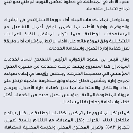
عقود الأداء في المنطقة، في خطوة تعكس التوجه الوطني نحو تبني
نماذج تشغيل متقدمة.
وستواصل نماء لخدمات المياه أداء دورها الاستراتيجي في الإشراف
والحوكمة وإدارة الأداء، بما يضمن توافق أعمال التشغيل مع
المستهدفات الوطنية، فيما يتولى المشغل تنفيذ العمليات
التشغيلية وفق نموذج قائم على الأداء، يرتبط بمؤشرات أداء دقيقة
تعزز كفاءة إدارة الأصول واستدامة الخدمات.
وقال قيس بن سعود الزكواني، الرئيس التنفيذي لنماء لخدمات
المياه، إن هذا المشروع يجسد مرحلة متقدمة من مسيرة التحول
المؤسسي التي تنتهجها الشركة، ويعكس رؤيتها في إعادة صياغة
نموذج إدارة وتشغيل قطاع المياه وفق منظومة عالمية ترتكز على
الأداء والابتكار والاستدامة، بما يعزز كفاءة إدارة الأصول، ويرسخ
مرونة المنظومة المائية، ويؤسس لجيل جديد من الخدمات أكثر
ذكاءً واستدامة وجاهزية للمستقبل.
كما يرتكز المشروع على تمكين الكفاءات الوطنية من خلال برنامج
متكامل لبناء القدرات ونقل المعرفة، مع الالتزام بنسبة تعمين
تتجاوز 83%، وتعزيز المحتوى المحلي والقيمة المحلية المضافة،