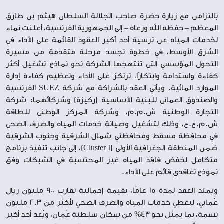
بالتزامن مع زيارة حضرة صاحب الجلالة السلطان هيثم بن طارق
المعظم – حفظه الله ورعاه – إلى الجمهورية الفرنسية، أعلنت نماء
لخدمات المياه عن ترسية أحد أكبر العقود القائمة على الأداء في
الشرق الأوسط، في خطوة تجسد مرحلة متقدمة من مسيرة
التحول المؤسسي التي تنتهجها الشركة نحو نماذج تشغيل أكثر
كفاءة واستدامة وابتكارًا، ترتكز على الأداء وتعظيم كفاءة إدارة
الموارد المائية. ويأتي العقد بالشراكة مع شركة SUEZ الفرنسية
والصندوق العماني للبنية الأساسية (ركيزة) وشركائهما: شركة
التجارة الوطنية ش.م.م، وشركة المركز الوطني للطاقة
ش.م.ع.ع، وذلك لتشغيل وصيانة خدمات المياه والصرف الصحي
في محافظة مسقط ومحافظتي شمال الشرقية وجنوب الشرقية
ضمن المنطقة الجغرافية الأولى (Cluster 1)، إلى جانب تنفيذ برنامج
متكامل لخفض فاقد المياه غير المحتسبة في الشبكات وفق
نموذج تعاقدي قائم على الأداء.
ويمتد العقد لمدة 15 عامًا، بقيمة إجمالية تقارب 900 مليون ريال
عُماني، ليغطي خدمات المياه والصرف الصحي لأكثر من 2.3 مليون
نسمة، بما يمثل نحو 43% من سكان سلطنة عُمان، ويُعد أحد أكبر