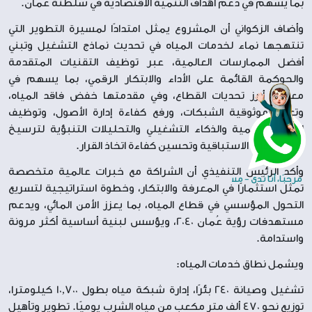
بما يسهم في دعم أهداف التنمية الاقتصادية في سلطنة عُمان.
وأضاف الزكواني أن المشروع يمثل امتدادًا لمسيرة التطوير التي
تنتهجها نماء لخدمات المياه في تحديث نماذج التشغيل وتبني
أفضل الممارسات العالمية، عبر توظيف التقنيات المتقدمة
والحوكمة القائمة على الأداء والابتكار الرقمي، بما يسهم في
معالجة أبرز تحديات القطاع، وفي مقدمتها خفض فاقد المياه،
وتعزيز موثوقية الشبكات، ورفع كفاءة إدارة الأصول، وتوظيف
الحلول الرقمية والذكاء التشغيلي والتحليلات التنبؤية لترسيخ
ثقافة الإدارة الاستباقية وتحسين كفاءة اتخاذ القرار.
وأكد الرئيس التنفيذي أن الشراكة مع خبرات عالمية متخصصة
مرحبًا، أنا ندى - مستعدة لخدمتك
تمثل استثمارًا في المعرفة والابتكار، وخطوة استراتيجية لتسريع
التحول المؤسسي في قطاع المياه، بما يعزز الأمن المائي، ويدعم
مستهدفات رؤية عُمان 2040، ويؤسس لبنية أساسية أكثر مرونة
واستدامة.
ويشمل نطاق خدمات المياه:
تشغيل وصيانة 240 بئرًا، إدارة شبكة مياه بطول 10,700 كيلومترا،
توزيع نحو 470 ألف متر مكعب من مياه الشرب يوميًا. تطوير وتأهيل